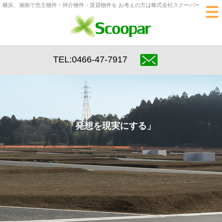
横浜、湘南で売主物件・仲介物件・賃貸物件を お考えの方は株式会社スクーパーへ
tog
nav
TEL:0466-47-7917
「発想を現実にする」