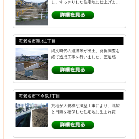
し、すっきりした住宅地に仕上げま…
海老名市望地1丁目
縄文時代の遺跡等が出土、発掘調査を
経て造成工事を行いました。圧迫感…
海老名市下今泉1丁目
荒地が大規模な擁壁工事により、眺望
と日照を確保した住宅地に生まれ変…