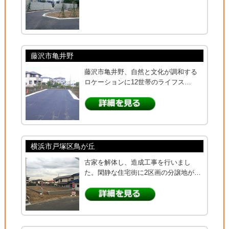
藤沢市亀井野
藤沢市亀井野、自然と文化が調和する
ロケーションに12世帯のライフス…
横浜市戸塚区鳥が丘
古家を解体し、造成工事を行いまし
た。閑静な住宅街に2区画の分譲地が…