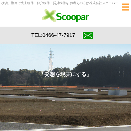
横浜、湘南で売主物件・仲介物件・賃貸物件を お考えの方は株式会社スクーパーへ
tog
nav
TEL:0466-47-7917
「発想を現実にする」