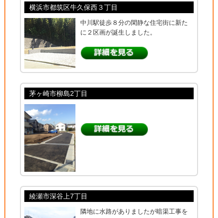
横浜市都筑区牛久保西３丁目
中川駅徒歩８分の閑静な住宅街に新た
に２区画が誕生しました。
茅ヶ崎市柳島2丁目
綾瀬市深谷上7丁目
隣地に水路がありましたが暗渠工事を